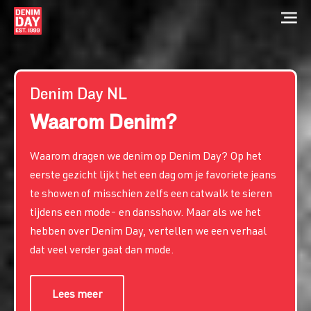
Denim Day NL
Home
Waarom Denim?
Kernmissie
Waarom Denim?
Hoe doe je mee?
Waarom dragen we denim op Denim Day? Op het
Introductie
Uniek Armbandje
Voorbeelden van Seksuele Grensoverschrijding
eerste gezicht lijkt het een dag om je favoriete jeans
De reden waarom Denim?
te showen of misschien zelfs een catwalk te sieren
Waarom bestaat het al zolang?
Info Armbandje
Denim Day NL
tijdens een mode- en dansshow. Maar als we het
Iedereen in Denim op Denim Day
Retailers
hebben over Denim Day, vertellen we een verhaal
Wereldwijde beweging
dat veel verder gaat dan mode.
Stichting
Programma 19 April
Info Stichting
Organisatie
Waarom Denim Day NL
Lees meer
Visiestuk