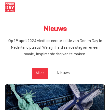
Nieuws
Home
Op 19 april 2024 vindt de eerste editie van Denim Day in
Kernmissie
Waarom Denim?
Nederland plaats! We zijn hard aan de slag om er een
Hoe doe je mee?
mooie, inspireerde dag van te maken.
Introductie
Uniek Armbandje
Voorbeelden van Seksuele Grensoverschrijding
De reden waarom Denim?
Waarom bestaat het al zolang?
Info Armbandje
Alles
Nieuws
Denim Day NL
Iedereen in Denim op Denim Day
Retailers
Wereldwijde beweging
Stichting
Programma 19 April
Info Stichting
Organisatie
Waarom Denim Day NL
Visiestuk