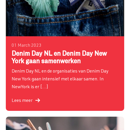
Voor wie is Denim Day NL?
Introductie
Nieuws
Hoe gaan we ingrijpen?
Visie en Missie
Wie zijn wij?
01 March 2023
Denim Day NL en Denim Day New
York gaan samenwerken
Contact
Denim Day NL en de organisaties van Denim Day
New York gaan intensief met elkaar samen. In
NewYork is er […]
Lees meer