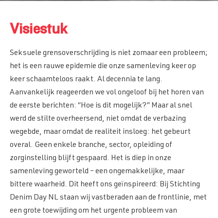
Voor wie is Denim Day NL?
Introductie
Nieuws
Hoe gaan we ingrijpen?
Visiestuk
Visie en Missie
Wie zijn wij?
Seksuele grensoverschrijding is niet zomaar een probleem;
het is een rauwe epidemie die onze samenleving keer op
keer schaamteloos raakt. Al decennia te lang.
Aanvankelijk reageerden we vol ongeloof bij het horen van
de eerste berichten: “Hoe is dit mogelijk?” Maar al snel
werd de stilte overheersend, niet omdat de verbazing
Contact
wegebde, maar omdat de realiteit insloeg: het gebeurt
overal. Geen enkele branche, sector, opleiding of
zorginstelling blijft gespaard. Het is diep in onze
samenleving geworteld – een ongemakkelijke, maar
bittere waarheid. Dit heeft ons geïnspireerd: Bij Stichting
Denim Day NL staan wij vastberaden aan de frontlinie, met
een grote toewijding om het urgente probleem van