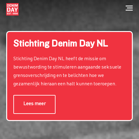
Stichting Denim Day NL
Home
Kernmissie
Stichting Denim Day NL heeft de missie om
Waarom Denim?
Hoe doe je mee?
bewustwording te stimuleren aangaande seksuele
Introductie
grensoverschrijding en te belichten hoe we
Uniek Armbandje
Voorbeelden van Seksuele Grensoverschrijding
gezamenlijk hieraan een halt kunnen toeroepen.
De reden waarom Denim?
Waarom bestaat het al zolang?
Info Armbandje
Denim Day NL
Iedereen in Denim op Denim Day
Retailers
Lees meer
Wereldwijde beweging
Stichting
Programma 19 April
Info Stichting
Organisatie
Waarom Denim Day NL
Visiestuk