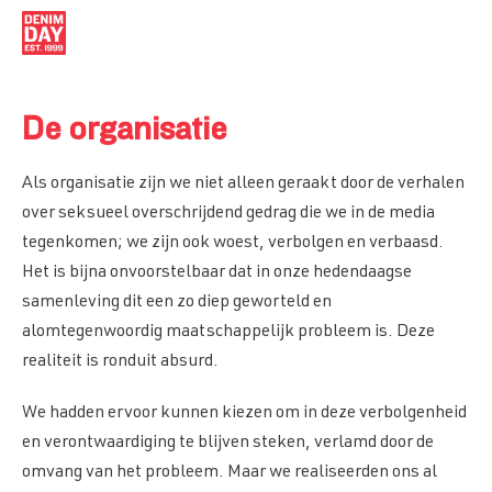
De organisatie
Home
Als organisatie zijn we niet alleen geraakt door de verhalen
Kernmissie
Waarom Denim?
over seksueel overschrijdend gedrag die we in de media
Hoe doe je mee?
tegenkomen; we zijn ook woest, verbolgen en verbaasd.
Introductie
Uniek Armbandje
Het is bijna onvoorstelbaar dat in onze hedendaagse
Voorbeelden van Seksuele Grensoverschrijding
De reden waarom Denim?
samenleving dit een zo diep geworteld en
Waarom bestaat het al zolang?
Info Armbandje
alomtegenwoordig maatschappelijk probleem is. Deze
Denim Day NL
Iedereen in Denim op Denim Day
Retailers
realiteit is ronduit absurd.
Wereldwijde beweging
Stichting
We hadden ervoor kunnen kiezen om in deze verbolgenheid
Programma 19 April
en verontwaardiging te blijven steken, verlamd door de
Info Stichting
Organisatie
Waarom Denim Day NL
omvang van het probleem. Maar we realiseerden ons al
Visiestuk