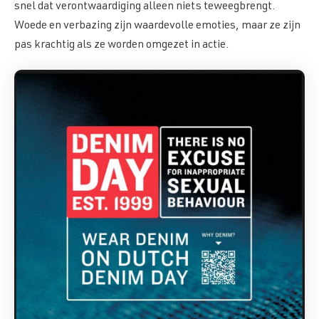
snel dat verontwaardiging alleen niets teweegbrengt.
Voor wie is Denim Day NL?
Introductie
Nieuws
Hoe gaan we ingrijpen?
Woede en verbazing zijn waardevolle emoties, maar ze zijn
Visie en Missie
pas krachtig als ze worden omgezet in actie.
Wie zijn wij?
Contact